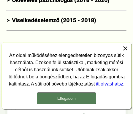
>
Okleveles pszichológus (2018 - 2020)
>
Viselkedéselemző (2015 - 2018)
Az oldal működéséhez elengedhetetlen bizonyos sütik
Vélemények
használata. Ezeken felül statisztikai, marketing mérési
célból is használunk sütiket. Utóbbiak csak akkor
A hozzám forduló családok tapasztalatai
töltődnek be a böngésződben, ha az Elfogadás gombra
kattintasz. A sütikről bővebb tájékoztatást
itt olvashatsz
.
„
Elfogadom
Kata
szülőkonzultáció
Sajnálom, hogy nem találtunk rád előbb, pontosabban,
hogy nővérem nem ajánlott Téged korábban! Voltunk
előtted másik pszichológusnál, de egyszerűen nem