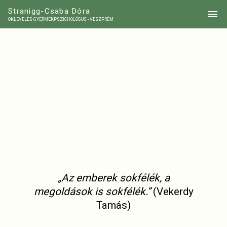
Stranigg-Csaba Dóra
OKLEVELES GYERMEKPSZICHOLÓGUS - VESZPRÉM
„Az emberek sokfélék, a
megoldások is sokfélék.”
(Vekerdy
Tamás)